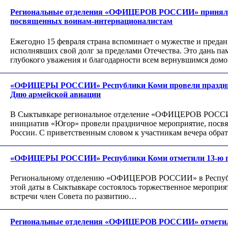
Региональные отделения «ОФИЦЕРОВ РОССИИ» приняли 
посвященных воинам-интернационалистам
Ежегодно 15 февраля страна вспоминает о мужестве и преда
исполнявших свой долг за пределами Отечества. Это дань п
глубокого уважения и благодарности всем вернувшимся дом
«ОФИЦЕРЫ РОССИИ» Республики Коми провели празднич
Дню армейской авиации
В Сыктывкаре региональное отделение «ОФИЦЕРОВ РОССИИ
инициатив «Югор» провели праздничное мероприятие, посв
России. С приветственным словом к участникам вечера обра
«ОФИЦЕРЫ РОССИИ» Республики Коми отметили 13-ю го
Региональному отделению «ОФИЦЕРОВ РОССИИ» в Республик
этой даты в Сыктывкаре состоялось торжественное мероприя
встречи член Совета по развитию…
Региональные отделения «ОФИЦЕРОВ РОССИИ» отметили