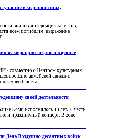
участие в мероприятиях,
нности воинов-интернационалистов,
амяти всем погибшим, выражение
ой.…
ное мероприятие, посвященное
» совместно с Центром культурных
ященное Дню армейской авиации
тился член Совета…
довщину своей деятельности
е Коми исполнилось 13 лет. В честь
тие и праздничный концерт. В ходе
 День Воздушно-десантных войск