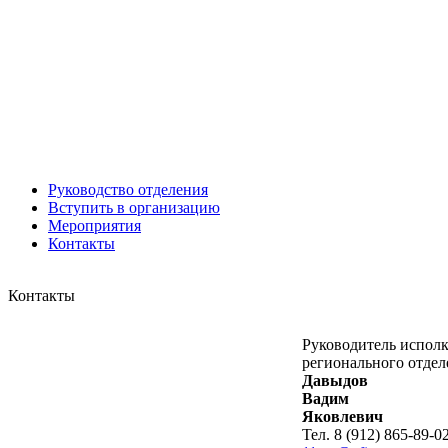
Юрий ШАРАГОРОВ
Леонид Романов
Олег Шипко
Руководство отделения
Вступить в организацию
Мероприятия
Контакты
Контакты
Юрий ШАЛИМОВ
Валерий Постников
Руководитель испол
Александр Шабалкин
регионального отдел
Давыдов
Вадим
Яковлевич
Тел. 8 (912) 865-89-0