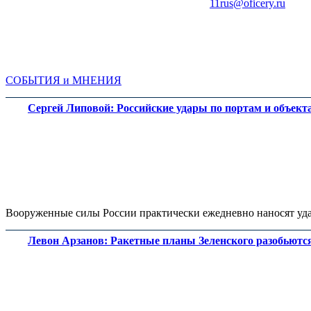
11rus@oficery.ru
Юрий ЧМУТИН
Александр Перенджиев
СОБЫТИЯ и МНЕНИЯ
Алексей Чувашов
Сергей Липовой: Российские удары по портам и объек
Вооруженные силы России практически ежедневно наносят уда
Евгений ЧЕРДАКОВ
Виталий Павличенко
Левон Арзанов: Ракетные планы Зеленского разобьютс
Азамат Чиназиров