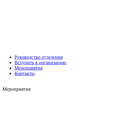
Александр Старовойтов
Герман Ярцев
Руководство отделения
Вступить в организацию
Игорь ШЕВЧУК
Мероприятия
Владимир Семерда
Контакты
Игорь Яровой
Мероприятия
Карен ШАХНАЗАРОВ