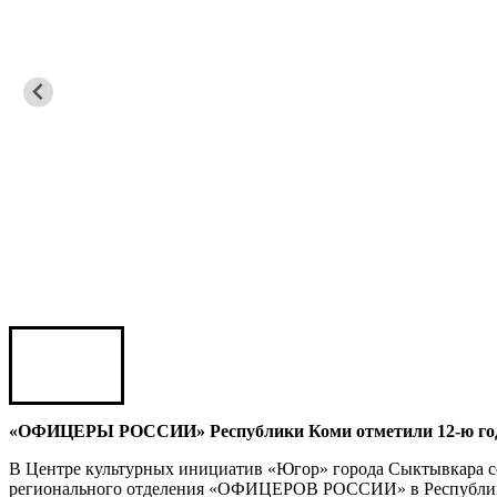
Сергей Саминский
Михаил Яковлев
Юрий ШАРАГОРОВ
Леонид Романов
Олег Шипко
«ОФИЦЕРЫ РОССИИ» Республики Коми отметили 12-ю годо
В Центре культурных инициатив «Югор» города Сыктывкара со
Юрий ШАЛИМОВ
регионального отделения «ОФИЦЕРОВ РОССИИ» в Республи