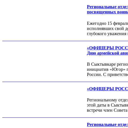
Региональные отд
посвященных воин
Ежегодно 15 феврал
исполнявших свой д
глубокого уважения
«ОФИЦЕРЫ РОССИИ»
Дню армейской ав
Роман ШКУРЛАТОВ
Александр Старовойтов
Герман Ярцев
В Сыктывкаре реги
инициатив «Югор» п
России. С приветст
«ОФИЦЕРЫ РОССИИ»
Региональному отд
этой даты в Сыктывк
встречи член Совет
Игорь ШЕВЧУК
Владимир Семерда
Региональные отд
Игорь Яровой